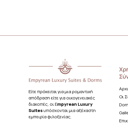
Xρ
Σύ
Αρχ
Είτε πρόκειται για μια ρομαντική
Οι Σ
απόδραση είτε για οικογενειακές
διακοπές, οι E
mpyrean Luxury
Dor
Suites
υπόσχονται μια αξέχαστη
Gall
εμπειρία φιλοξενίας.
Επι